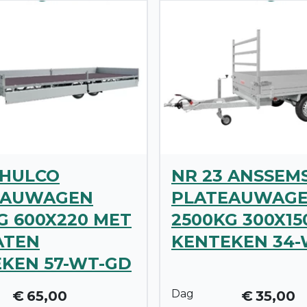
 HULCO
NR 23 ANSSEM
EAUWAGEN
PLATEAUWAG
G 600X220 MET
2500KG 300X15
ATEN
KENTEKEN 34-
KEN 57-WT-GD
Dag
€
65,00
€
35,00