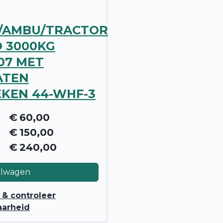
/AMBU/TRACTOR
 3000KG
07 MET
ATEN
KEN 44-WHF-3
€
60,00
€
150,00
€
240,00
elwagen
 & controleer
aarheid