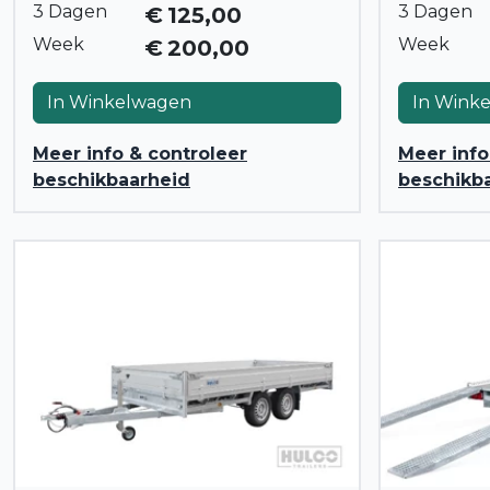
3 Dagen
3 Dagen
€
125,00
Week
Week
€
200,00
In Winkelwagen
In Wink
Meer info & controleer
Meer info
beschikbaarheid
beschikb