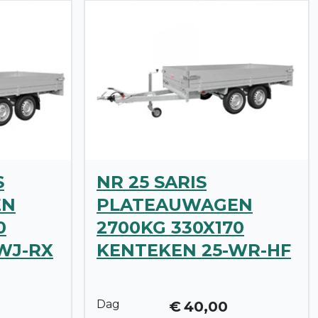
S
NR 25 SARIS
EN
PLATEAUWAGEN
0
2700KG 330X170
WJ-RX
KENTEKEN 25-WR-HF
Dag
€
40,00