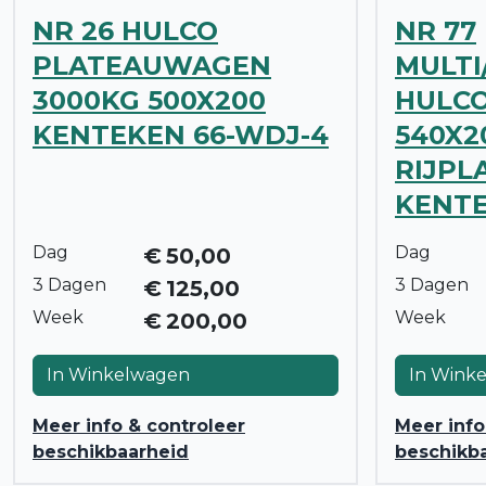
NR 26 HULCO
NR 77
PLATEAUWAGEN
MULTI
3000KG 500X200
HULCO
KENTEKEN 66-WDJ-4
540X2
RIJPL
KENTE
Dag
Dag
€
50,00
3 Dagen
3 Dagen
€
125,00
Week
Week
€
200,00
In Winkelwagen
In Wink
Meer info & controleer
Meer info
beschikbaarheid
beschikb