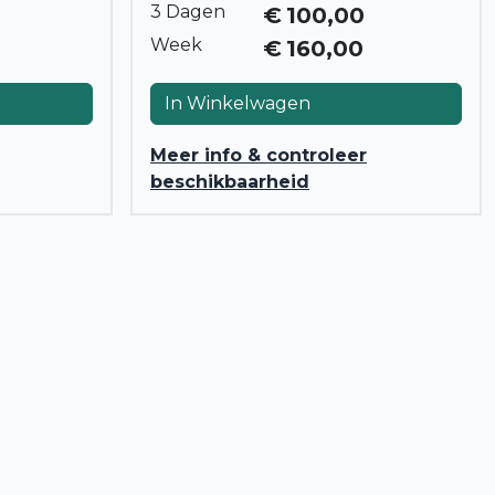
3 Dagen
€
100,00
Week
€
160,00
In Winkelwagen
Meer info & controleer
beschikbaarheid