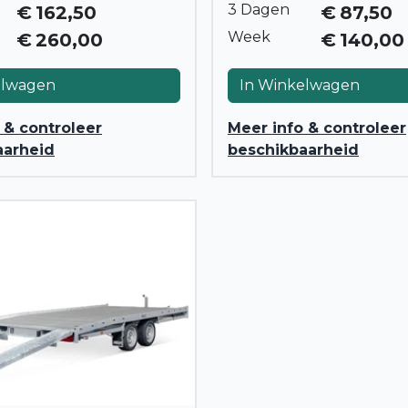
3 Dagen
€
162,50
€
87,50
Week
€
260,00
€
140,00
elwagen
In Winkelwagen
 & controleer
Meer info & controleer
aarheid
beschikbaarheid