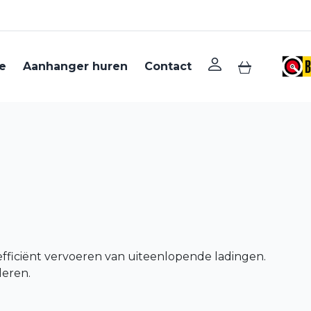
ga naar login 
e
Aanhanger huren
Contact
ga naar win
efficiënt vervoeren van uiteenlopende ladingen.
deren.