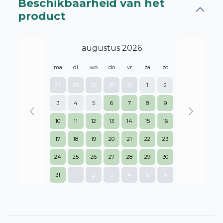
Beschikbaarheid van het
product
augustus 2026
ma
di
wo
do
vr
za
zo
27
28
29
30
31
1
2
3
4
5
6
7
8
9
Previous
Next
10
11
12
13
14
15
16
17
18
19
20
21
22
23
24
25
26
27
28
29
30
31
1
2
3
4
5
6