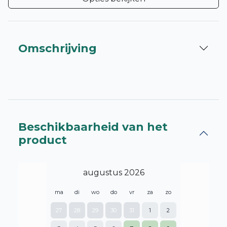
Omschrijving
Beschikbaarheid van het
product
augustus 2026
ma
di
wo
do
vr
za
zo
27
28
29
30
31
1
2