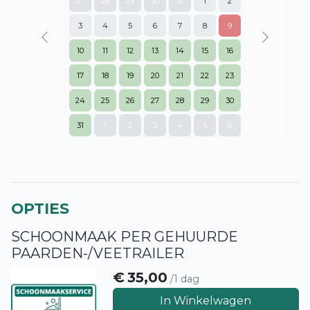
27
28
29
30
31
1
2
3
4
5
6
7
8
9
Previous
Next
10
11
12
13
14
15
16
17
18
19
20
21
22
23
24
25
26
27
28
29
30
31
1
2
3
4
5
6
OPTIES
SCHOONMAAK PER GEHUURDE
PAARDEN-/VEETRAILER
€
35,00
/1 dag
In Winkelwagen