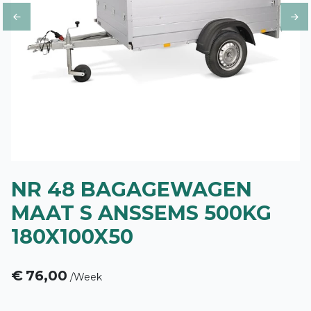
Previous
Ne
NR 48 BAGAGEWAGEN
MAAT S ANSSEMS 500KG
180X100X50
€
76,00
/
Week