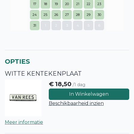
17
18
19
20
21
22
23
24
25
26
27
28
29
30
31
1
2
3
4
5
6
OPTIES
WITTE KENTEKENPLAAT
€
18,50
/1 dag
In Winkelwagen
Beschikbaarheid inzien
Meer informatie