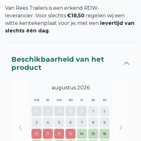
Van Rees Trailers is een erkend RDW-
leverancier. Voor slechts
€18,50
regelen wij een
witte kentekenplaat voor je, met een
levertijd van
slechts één dag
.
Beschikbaarheid van het
product
augustus 2026
ma
di
wo
do
vr
za
zo
27
28
29
30
31
1
2
3
4
5
6
7
8
9
Previous
Next
10
11
12
13
14
15
16