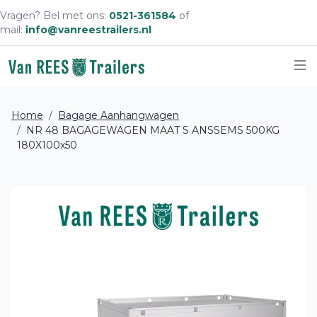
Vragen? Bel met ons:
0521-361584
of
mail:
info@vanreestrailers.nl
Sc
Home
Bagage Aanhangwagen
NR 48 BAGAGEWAGEN MAAT S ANSSEMS 500KG
180X100x50